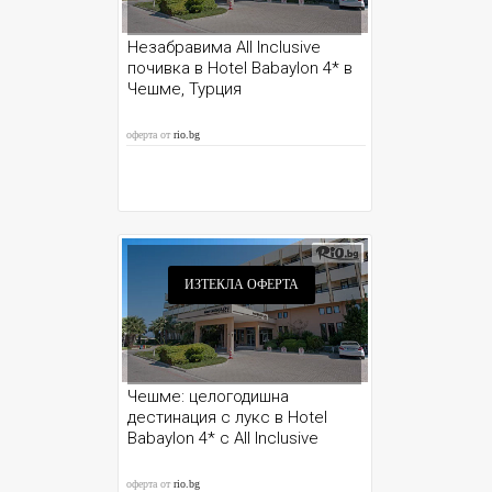
Незабравима All Inclusive
почивка в Hotel Babaylon 4* в
Чешме, Турция
оферта от
rio.bg
ИЗТЕКЛА ОФЕРТА
Чешме: целогодишна
дестинация с лукс в Hotel
Babaylon 4* с All Inclusive
оферта от
rio.bg