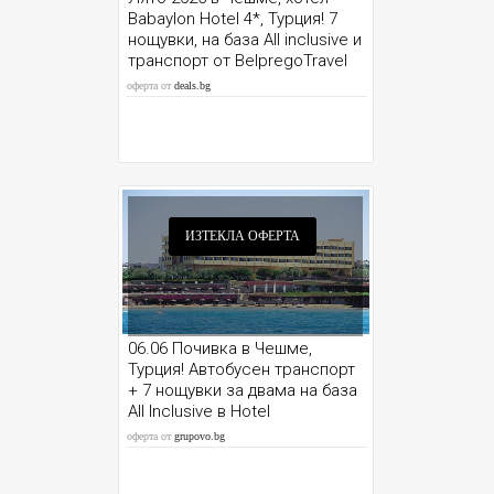
Babаylon Hotel 4*, Турция! 7
нощувки, на база All inclusive и
транспорт от BelpregoTravel
оферта от
deals.bg
ИЗТЕКЛА ОФЕРТА
06.06 Почивка в Чешме,
Турция! Автобусен транспорт
+ 7 нощувки за двама на база
Аll Inclusive в Hotel
Babаylon****
оферта от
grupovo.bg