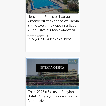
Почивка в Чешме, Турция!
Автобусен транспорт от Варна
+ 7 нощувки на човек на база
All inclusive с възможност за
екскурзия до о-в Хиос в
оферта от
grupovo.bg
Гърция от ТА Йонека Турс
ИЗТЕКЛА ОФЕРТА
Лято 2025 в Чешме, Babylon
Hotel 4*, Турция. 7 нощувки на
All Inclusive