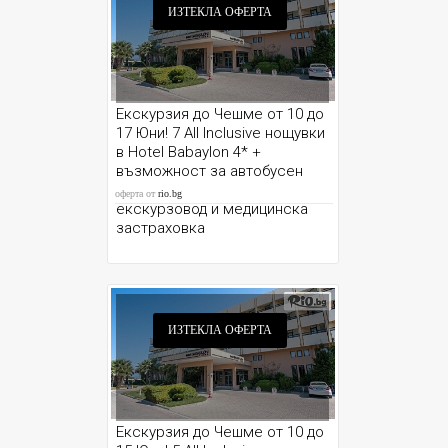
ИЗТЕКЛА ОФЕРТА
Екскурзия до Чешме от 10 до
17 Юни! 7 All Inclusive нощувки
в Hotel Babaylon 4* +
възможност за автобусен
транспорт от София и Варна,
оферта от
rio.bg
екскурзовод и медицинска
застраховка
ИЗТЕКЛА ОФЕРТА
Екскурзия до Чешме от 10 до