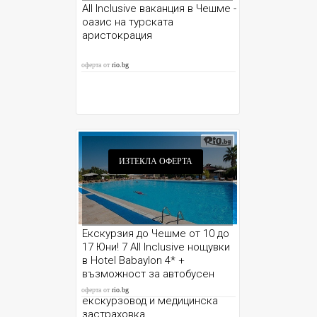
All Inclusive ваканция в Чешме -
оазис на турската
аристокрация
оферта от
rio.bg
ИЗТЕКЛА ОФЕРТА
Екскурзия до Чешме от 10 до
17 Юни! 7 All Inclusive нощувки
в Hotel Babaylon 4* +
възможност за автобусен
транспорт от София и Варна,
оферта от
rio.bg
екскурзовод и медицинска
застраховка