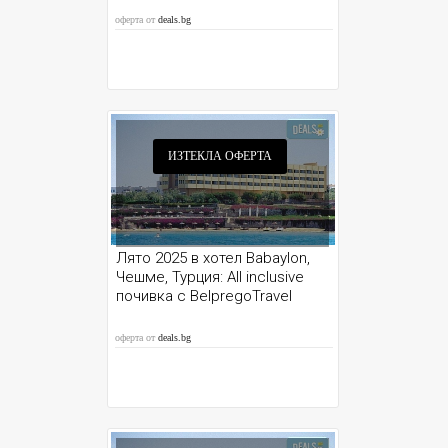
оферта от
deals.bg
ИЗТЕКЛА ОФЕРТА
Лято 2025 в хотел Babaylon,
Чешме, Турция: All inclusive
почивка с BelpregoTravel
оферта от
deals.bg