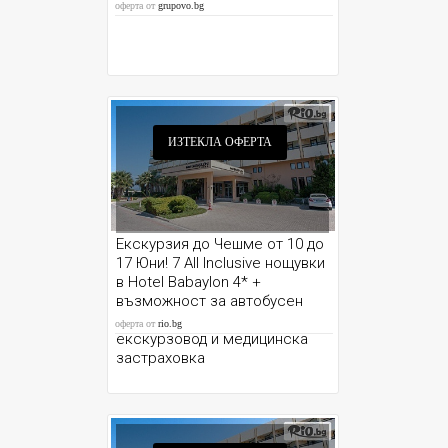
Babаylon****
оферта от
grupovo.bg
ИЗТЕКЛА ОФЕРТА
Екскурзия до Чешме от 10 до
17 Юни! 7 All Inclusive нощувки
в Hotel Babaylon 4* +
възможност за автобусен
транспорт от София и Варна,
оферта от
rio.bg
екскурзовод и медицинска
застраховка