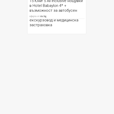
15 Юни! 5 All Inclusive нощувки
в Hotel Babaylon 4* +
възможност за автобусен
транспорт от София и Варна,
оферта от
rio.bg
екскурзовод и медицинска
застраховка