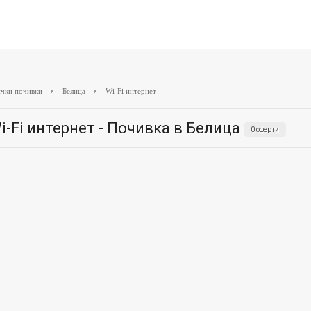
чки почивки
Белица
Wi-Fi интернет
i-Fi интернет - Почивка в Белица
0 оферти