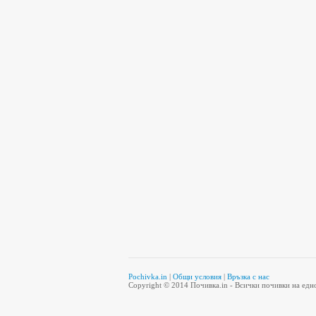
Pochivka.in
|
Общи условия
|
Връзка с нас
Copyright © 2014 Почивка.in - Всички почивки на едн