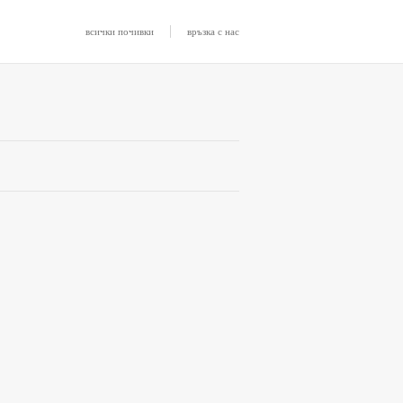
|
всички почивки
връзка с нас