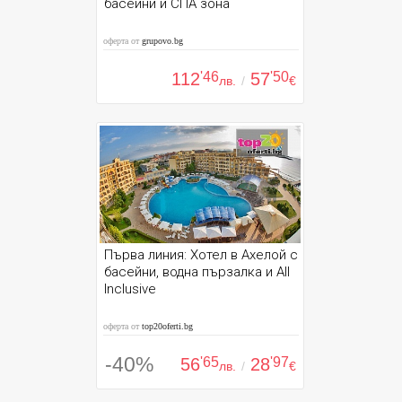
басейни и СПА зона
оферта от
grupovo.bg
112
'46
57
'50
лв.
/
€
Първа линия: Хотел в Ахелой с
басейни, водна пързалка и All
Inclusive
оферта от
top20oferti.bg
-40%
56
'65
28
'97
лв.
/
€