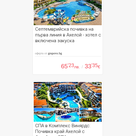
Септемврийска почивка на
първа линия в Ахелой - хотел с
включена закуска
оферта от
grupovo.bg
65
'23
33
'35
лв.
/
€
СПА в Комплекс Винярдс:
Почивка край Ахелой с