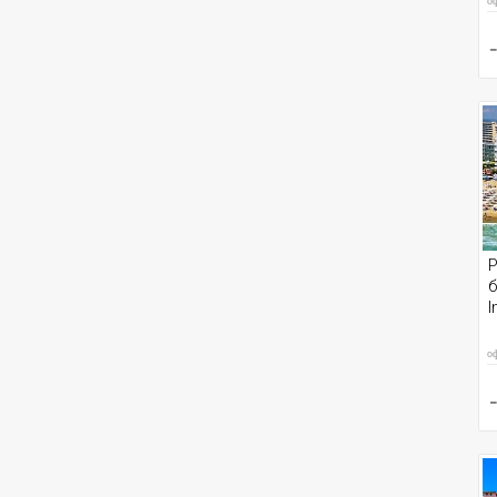
о
Р
б
I
о