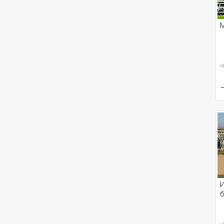
М
о
И
б