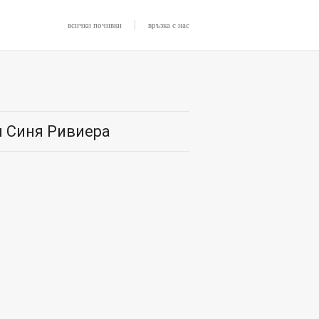
|
всички почивки
връзка с нас
ел Синя Ривиера