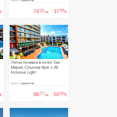
оферта от
grupovo.bg
74
'22
37
'95
€
лв.
/
€
Лятна почивка в хотел Тиа
Мария, Слънчев бряг с All
Inclusive Light
оферта от
grupovo.bg
98
'77
50
'50
€
лв.
/
€