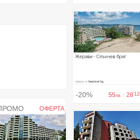
Жерави - Слънчев бряг
оферта от
beetravel.bg
-20%
55
28
'12
лв.
/
ПРОМО
ОФЕРТА