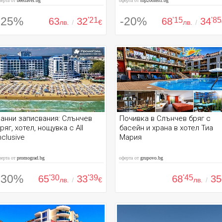
ферта от
beetravel.bg
оферта от
top20oferti.bg
-25%
-20%
63
32
'21
68
'15
34
'85
лв.
/
€
лв.
/
анни записвания: Слънчев
Почивка в Слънчев бряг с
ряг, хотел, нощувка с All
басейн и храна в хотел Тиа
nclusive
Мария
ферта от
promograd.bg
оферта от
grupovo.bg
-30%
65
'30
33
'39
68
'45
35
лв.
/
€
лв.
/