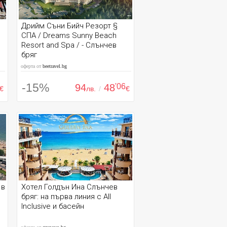
Дрийм Съни Бийч Резорт §
СПА / Dreams Sunny Beach
Resort and Spa / - Слънчев
бряг
оферта от
beetravel.bg
-15%
94
48
'06
€
лв.
/
€
 в
Хотел Голдън Ина Слънчев
в
бряг: на първа линия с All
е
Inclusive и басейн