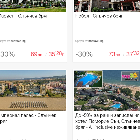
арвел - Слънчев бряг
Нобел - Слънчев бряг
ферта от
beetravel.bg
оферта от
beetravel.bg
-30%
-30%
69
35
'28
73
37
'32
лв.
/
€
лв.
/
мпериал палас - Слънчев
До -50% за ранни записвания
ряг
хотел Поморие Сън, Слънче
бряг - All inclusive изживяван