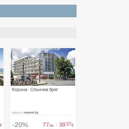
Корона - Слънчев бряг
оферта от
beetravel.bg
-20%
77
39
'37
€
лв.
/
€