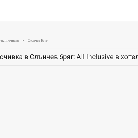
чки почивки
Слънчев Бряг
очивка в Слънчев бряг: All Inclusive в хот