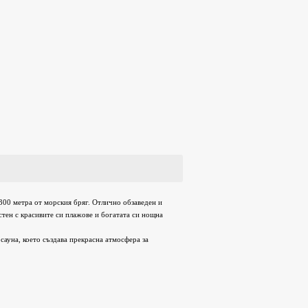
300 метра от морския бряг. Отлично обзаведен и
стен с красивите си плажове и богатата си нощна
сауна, което създава прекрасна атмосфера за