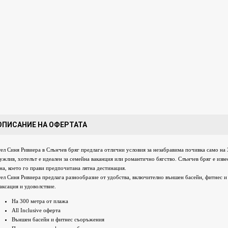
ОПИСАНИЕ НА ОФЕРТАТА
ел Синя Ривиера в Слънчев бряг предлага отлични условия за незабравима почивка само на 
ужлив, хотелът е идеален за семейна ваканция или романтично бягство. Слънчев бряг е изве
на, което го прави предпочитана лятна дестинация.
ел Синя Ривиера предлага разнообразие от удобства, включително външен басейн, фитнес и 
аксация и удоволствие.
На 300 метра от плажа
All Inclusive оферта
Външен басейн и фитнес съоръжения