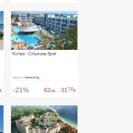
Котва - Слънчев бряг
оферта от
beetravel.bg
-21%
62
31
'70
€
лв.
/
€