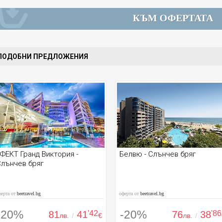
КЪМ ОФЕРТАТА
ПОДОБНИ ПРЕДЛОЖЕНИЯ
ФЕКТ Гранд Виктория -
Белвю - Слънчев бряг
лънчев бряг
ферта от
beetravel.bg
оферта от
beetravel.bg
-20%
-20%
81
41
'42
76
38
'86
лв.
/
€
лв.
/