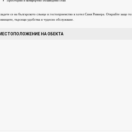
Просторни и комфортно обзаведени стаи
ладете се на българското слънце и гостоприемство в хотел Синя Ривиера. Открийте защо т
овниците, търсещи удобства и чудесно обслужване.
МЕСТОПОЛОЖЕНИЕ НА ОБЕКТА