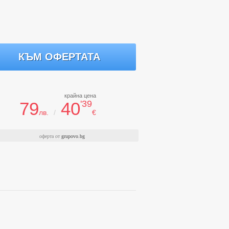
КЪМ ОФЕРТАТА
крайна цена
79
40
'39
лв.
/
€
оферта от
grupovo.bg