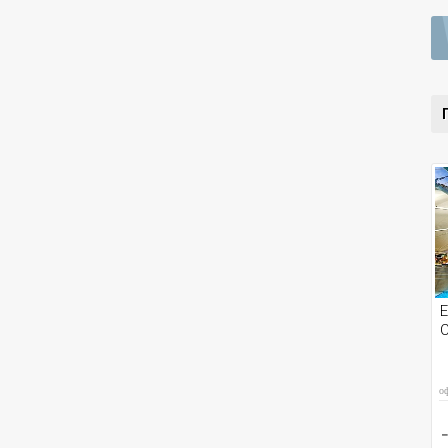
Е
С
о