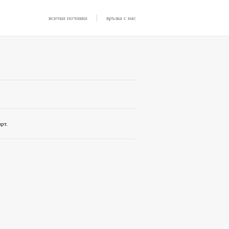
|
всички почивки
връзка с нас
рт.