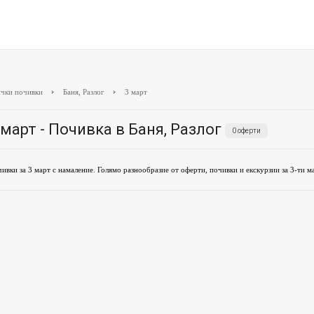
чки почивки
Баня, Разлог
3 март
 март - Почивка в Баня, Разлог
0 оферти
ивки за 3 март с намаление. Голямо разнообразие от оферти, почивки и екскурзии за 3-ти ма