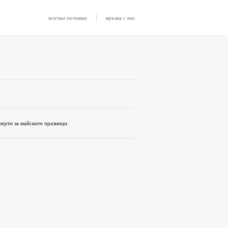
|
всички почивки
връзка с нас
ферти за майските празници.