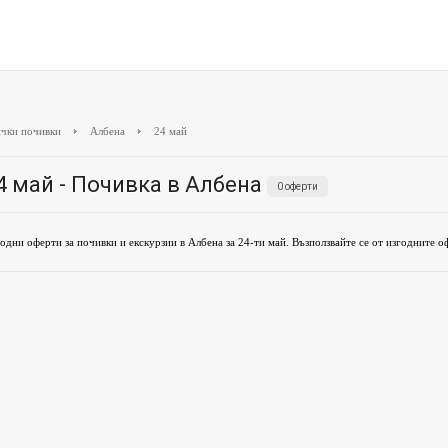
чки почивки
Албена
24 май
4 май - Почивка в Албена
0 оферти
одни оферти за почивки и екскурзии в Албена за 24-ти май. Възползвайте се от изгодните о