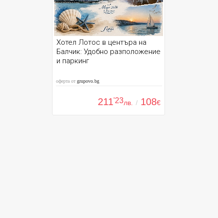
Хотел Лотос в центъра на
Балчик: Удобно разположение
и паркинг
оферта от
grupovo.bg
211
'23
108
лв.
/
€