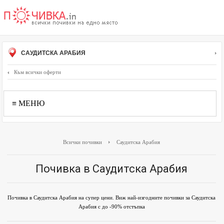
САУДИТСКА АРАБИЯ
Към всички оферти
≡ МЕНЮ
Всички почивки
Саудитска Арабия
Почивка в Саудитска Арабия
Почивка в Саудитска Арабия на супер цени. Виж най-изгодните почивки за Саудитска
Арабия с до -90% отстъпка